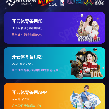
一种农用自卸挂车专利
一种家畜运输半挂车专利
一种乐鱼.体育(leyu.com)官方网站用折叠桌专利
关于我们
喜顺旅居车
挂车
关于我们