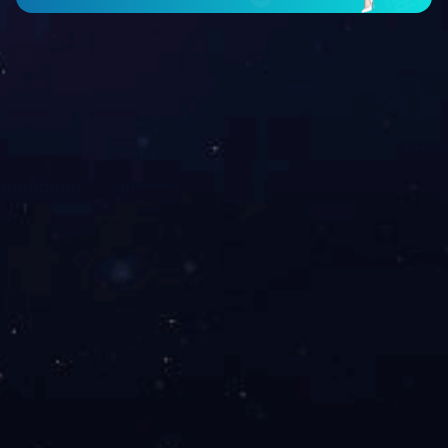
关于我们
喜顺旅居车
挂车
关于我们
版权所有：Copyright © 2020 乐鱼.体育(leyu.com)官方网站
备案号：
湘