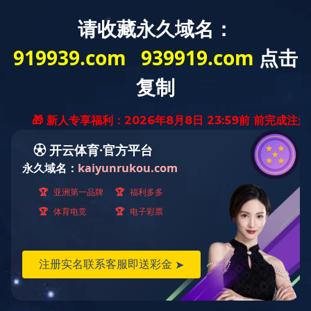
欢迎访问乐鱼.体育(leyu.com)官方网站！
公司首页
关于我们
旅行
您的位置：
首页
>
企业荣誉
>
详情
一种乐鱼.
发布日期