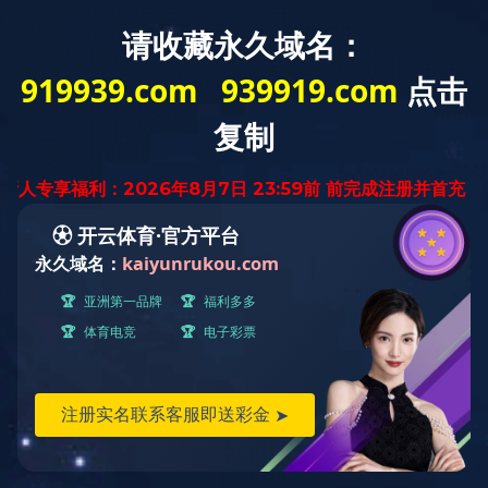
欢迎访问乐鱼.体育(leyu.com)官方网站！
公司首页
关于我们
旅行
您的位置：
首页
>
企业荣誉
>
详情
发布日期