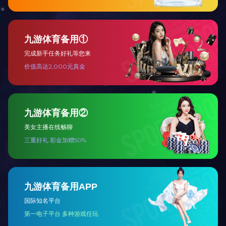
上一篇：
一种新型乐鱼.体育(leyu.com)官方网站天窗专利
文章推荐
高新技术企业证书
一种新型乐鱼.体育(leyu.com)官方网站天窗专利
一种家畜运输半挂车专利
一种乐鱼.体育(leyu.com)官方网站用折叠桌专利
一种乐鱼.体育(leyu.com)官方网站用地板专利