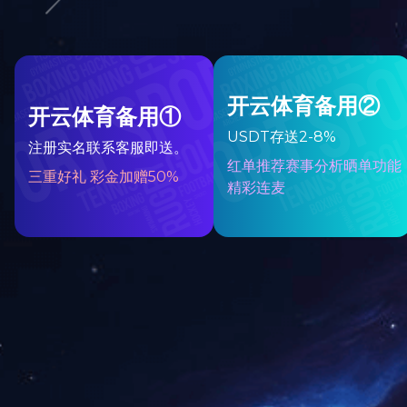
上一篇：
工信部批文2
文章推荐
高新技术企业证书
一种新型乐鱼.体育(leyu.com)官方网站天窗专利