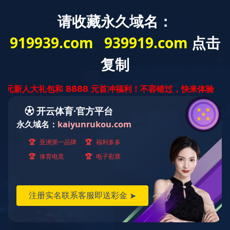
欢迎访问乐鱼.体育(leyu.com)官方网站！
公司首页
关于我们
旅行
您的位置：
首页
>
新闻资讯
>
详情
喜顺隆双轴拖
发布日期
每走一步，目光所及，都能感受到ta与众不同，闪耀璀
今天车展现场人气火爆，很多乐鱼.体育(leyu.com)官
来部分咨询的乐鱼.体育(leyu.com)官方网站爱好者