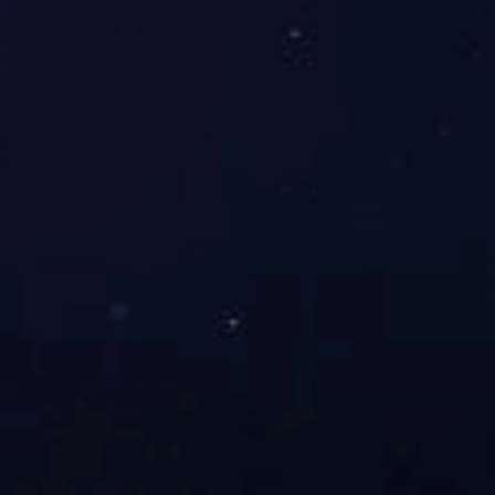
5、缺点
制作工艺复杂感官偏冷
铝合金相较于木质家具，成型会比较复杂，尤其是做造型时会
因为金属家具所采用的原材质都是坚硬的金属板材一类，
上一篇：
围观！继网红拖挂“旅行家”之后喜顺隆“梦想家”系列震撼来
文章推荐
乐鱼.体育(leyu.com)官方网站，一种生活方式的美好诠释，