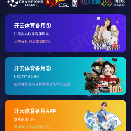
2、优点
防火防潮
与我们板式家具、实木家具相比，这铝合金家具具有防火
防潮的功效，十分适合乐鱼.体育(leyu.com)官方网
们很多珍贵的音像带和经典CD等都是怕受到强大磁场干扰