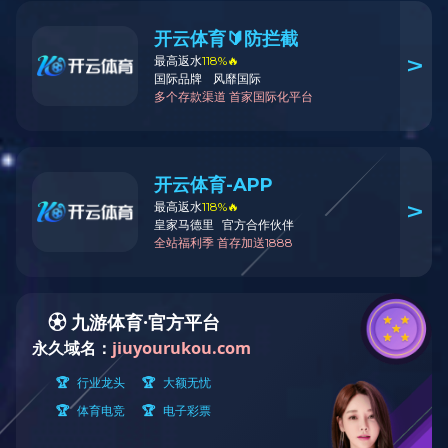
可持续关注21世纪乐鱼.体育(leyu.com)官方网站
户信息页面，进行免费预约。
·喜顺隆599豪华版单轴拖挂乐鱼.体育(leyu.com)官方网