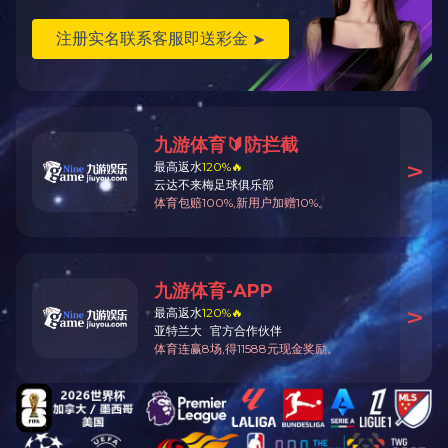
上一篇：
营业执照
文章推荐
高新技术企业证书
一种新型乐鱼.体育(leyu.com)官方网站天窗专利
一种农用自卸挂车专利
一种家畜运输半挂车专利
一种乐鱼.体育(leyu.com)官方网站用折叠桌专利