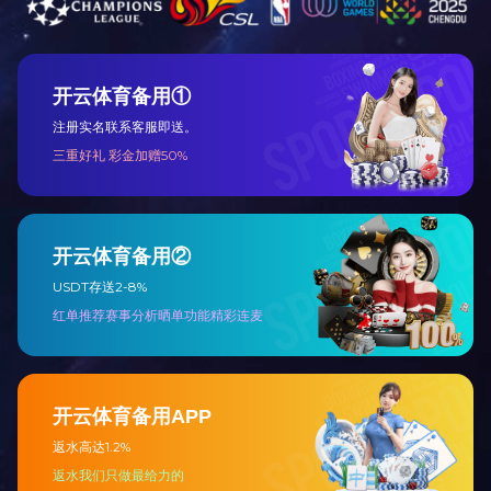
关于我们
喜顺旅居车
挂车
关于我们
版权所有：Copyright © 2020 乐鱼.体育(leyu.com)官方网站
备案号：
湘