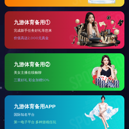
喜顺隆旅居车
旅行家5
旅行家599L（双轴）
旅行家5