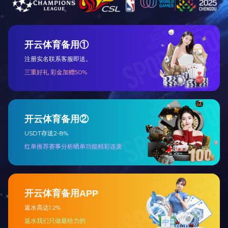
上一篇：
旅行家599L（双轴）
产品推荐