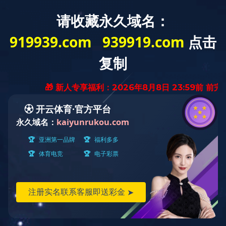
欢迎访问乐鱼.体育(leyu.com)官方网站！
公司首页
关于我们
旅行
您的位置：
首页
>
旅行家乐鱼.体育(leyu.com)官方网站
>
旅行家