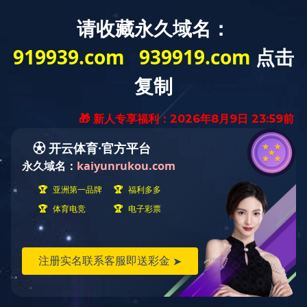
欢迎访问乐鱼.体育(leyu.com)官方网站！
公司首页
关于我们
旅行
您的位置：
首页
>
挂车系列
>
详情
发布日期