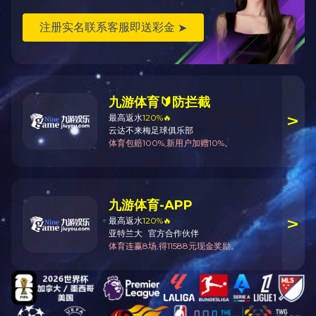
上一篇：
集装箱式半挂车
文章推荐
箱式半挂车
登录入口
平板自卸半挂车
集装箱式挂车
集装箱式半挂车