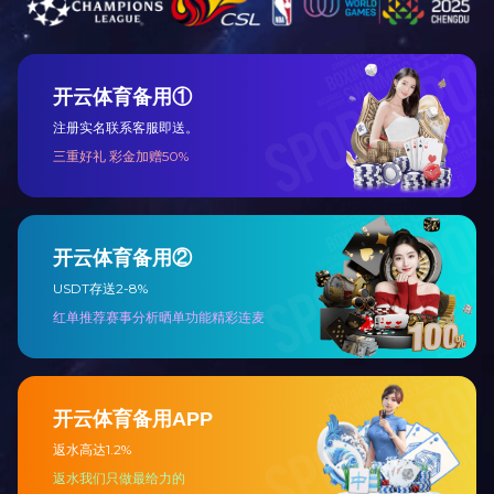
关于我们
喜顺旅居车
挂车
关于我们